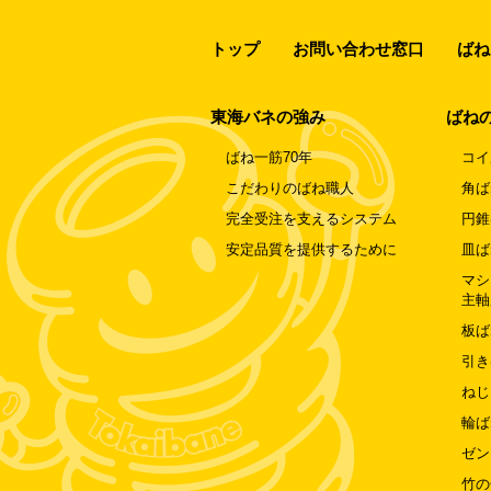
トップ
お問い合わせ窓口
ばね
東海バネの強み
ばね
ばね一筋70年
コイ
こだわりのばね職人
角ば
完全受注を支えるシステム
円錐
安定品質を提供するために
皿ば
マシ
主軸
板ば
引き
ねじ
輪ば
ゼン
竹の