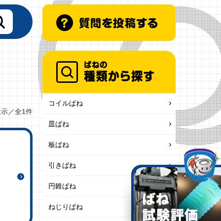
コイルばね
表示／全1件
皿ばね
板ばね
引きばね
円錐ばね
ねじりばね