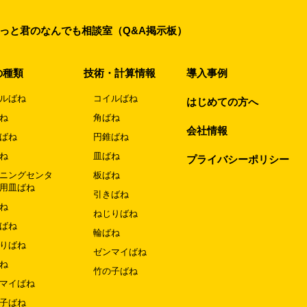
っと君のなんでも相談室（Q&A掲示板）
の種類
技術・計算情報
導入事例
ルばね
コイルばね
はじめての方へ
ね
角ばね
会社情報
ばね
円錐ばね
ね
皿ばね
プライバシーポリシー
ニングセンタ
板ばね
用皿ばね
引きばね
ね
ねじりばね
ばね
輪ばね
りばね
ゼンマイばね
ね
竹の子ばね
マイばね
子ばね