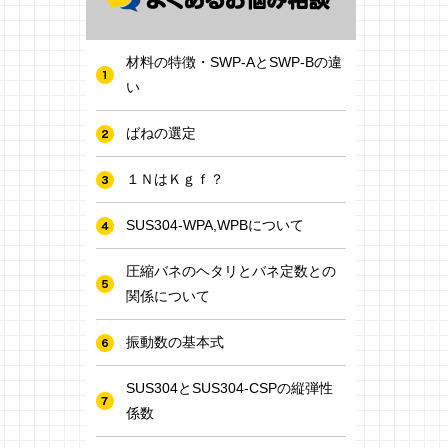
材料の特徴・SWP-AとSWP-Bの違
い
ばねの選定
１ＮはＫｇｆ？
SUS304-WPA,WPBについて
圧縮バネのヘタリとバネ定数との
関係について
振動数の基本式
SUS304とSUS304-CSPの縦弾性
係数