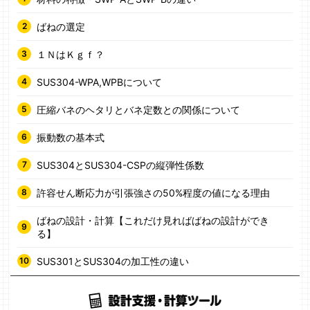
ばねの選定
１ＮはＫｇｆ？
SUS304-WPA,WPBについて
圧縮バネのヘタリとバネ定数との関係について
振動数の基本式
SUS304とSUS304-CSPの縦弾性係数
許容せん断応力が引張強さの50%程度の値になる理由
ばねの設計・計算【これだけ見ればばねの設計ができ
る】
SUS301とSUS304の加工性の違い