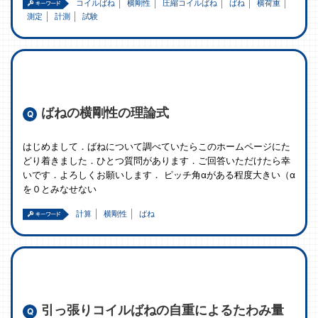
コイルばね
横剛性
圧縮コイルばね
ばね
横荷重
測定
計測
試験
ばねの横剛性の理論式
はじめまして．ばねについて調べていたらこのホームページにた
どり着きました．ひとつ質問があります．ご回答いただけたら幸
いです．よろしくお願いします． ピッチ角αがある程度大きい（α
を０とみなせない
計算
横剛性
ばね
引っ張りコイルばねの自重によるたわみ量