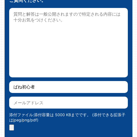
ご質問ください。
添付ファイル:添付容量は 5000 KBまでです。 (添付できる拡張子
はjpeg/png/pdf)