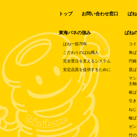
トップ
お問い合わせ窓口
ばね
東海バネの強み
ばね
ばね一筋70年
コイ
こだわりのばね職人
角ば
完全受注を支えるシステム
円錐
安定品質を提供するために
皿ば
マシ
主軸
板ば
引き
ねじ
輪ば
ゼン
竹の