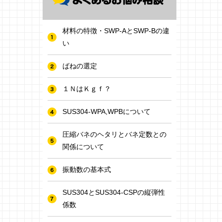
材料の特徴・SWP-AとSWP-Bの違
い
ばねの選定
１ＮはＫｇｆ？
SUS304-WPA,WPBについて
圧縮バネのヘタリとバネ定数との
関係について
振動数の基本式
SUS304とSUS304-CSPの縦弾性
係数