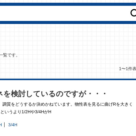
た一覧です。
1〜1件
た板バネを検討しているのですが・・・
ですが、調質をどうするか決めかねています。物性表を見るに曲げRを大きく
うより1/2Hや3/4HがH
H
3/4H