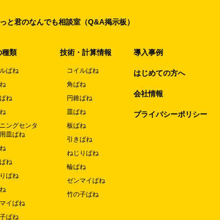
っと君のなんでも相談室（Q&A掲示板）
の種類
技術・計算情報
導入事例
ルばね
コイルばね
はじめての方へ
ね
角ばね
会社情報
ばね
円錐ばね
ね
皿ばね
プライバシーポリシー
ニングセンタ
板ばね
用皿ばね
引きばね
ね
ねじりばね
ばね
輪ばね
りばね
ゼンマイばね
ね
竹の子ばね
マイばね
子ばね