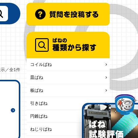
コイルばね
表示／全1件
皿ばね
板ばね
引きばね
円錐ばね
ねじりばね