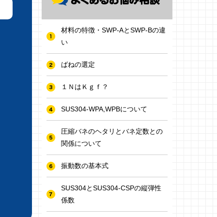
材料の特徴・SWP-AとSWP-Bの違
い
ばねの選定
１ＮはＫｇｆ？
SUS304-WPA,WPBについて
圧縮バネのヘタリとバネ定数との
関係について
振動数の基本式
SUS304とSUS304-CSPの縦弾性
係数