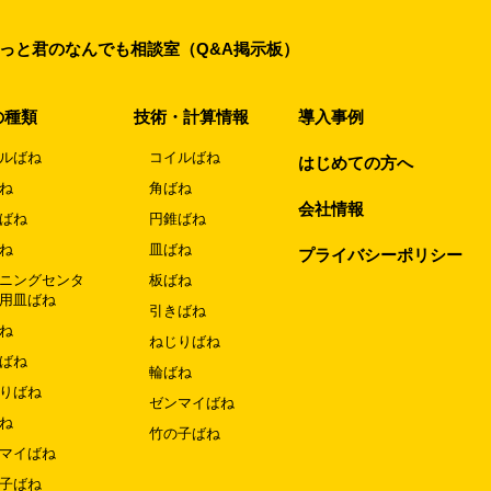
っと君のなんでも相談室（Q&A掲示板）
の種類
技術・計算情報
導入事例
ルばね
コイルばね
はじめての方へ
ね
角ばね
会社情報
ばね
円錐ばね
ね
皿ばね
プライバシーポリシー
ニングセンタ
板ばね
用皿ばね
引きばね
ね
ねじりばね
ばね
輪ばね
りばね
ゼンマイばね
ね
竹の子ばね
マイばね
子ばね