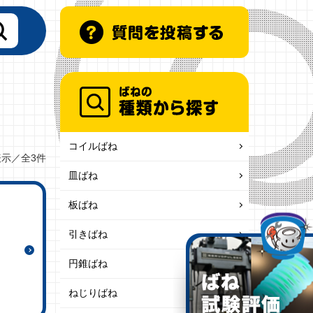
コイルばね
表示／全3件
皿ばね
板ばね
引きばね
円錐ばね
ねじりばね