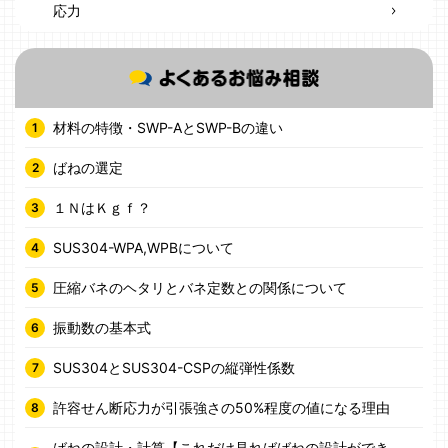
応力
材料の特徴・SWP-AとSWP-Bの違い
ばねの選定
１ＮはＫｇｆ？
SUS304-WPA,WPBについて
圧縮バネのヘタリとバネ定数との関係について
振動数の基本式
SUS304とSUS304-CSPの縦弾性係数
許容せん断応力が引張強さの50%程度の値になる理由
ばねの設計・計算【これだけ見ればばねの設計ができ