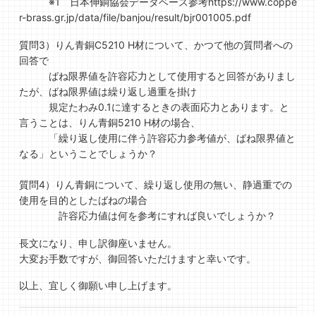
※1 日本伸銅協会データベース参考https://www.coppe
r-brass.gr.jp/data/file/banjou/result/bjr001005.pdf
質問3）りん青銅C5210 H材について、かつて他の質問者への
回答で
ばね限界値を許容応力として使用すると回答がありまし
たが、ばね限界値は繰り返し過重を掛け
規定たわみ0.1に達するときの表面応力とあります。と
言うことは、りん青銅5210 H材の場合、
「繰り返し使用に伴う許容応力参考値が、ばね限界値と
なる」ということでしょうか？
質問4）りん青銅について、繰り返し使用の無い、静過重での
使用を目的としたばねの場合
許容応力値は何を参考にすれば良いでしょうか？
長文になり、申し訳御座いません。
大変お手数ですが、御回答いただけますと幸いです。
以上、宜しく御願い申し上げます。