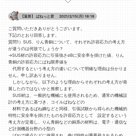
【返答】
ばねっと君
2021/2/15(月) 16:16
ご質問いただきありがとうございます。
下記のとおり回答します。
質問1）SUS、りん青銅について、それぞれ許容応力の考え方
が違うのは何故でしょうか？
→SUS材の許容応力に引張強さσBに安全率を掛けた値、りん
青銅の許容応力にばね限界値を
代用するという考え方の違いについて明確な理由は分かりま
せん。申し訳ありません。
しかしながら、以下のような理由からそれぞれの考え方が発
展したのではないかと推察します。
SUS材は、一般的な機械にも使用されるため、通常の機械設
計の考え方に基づき、コイルばねなどの
材料であるばね鋼などと同様、引張試験から得られた機械的
特性に安全率を掛けたものを許容応力として 設定するという
考え方が定着し、りん青銅などの銅系の材料は、電子・通信な
ど計測機器分野の小型の
ばねで接点などに使用され、曲げ特性が重要視されるため、