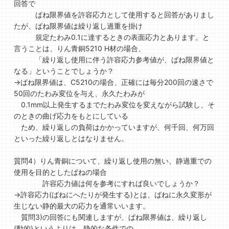
回答で
ばね限界値を許容応力として使用すると回答がありまし
たが、ばね限界値は繰り返し過重を掛け
規定たわみ0.1に達するときの表面応力とあります。と
言うことは、りん青銅5210 H材の場合、
「繰り返し使用に伴う許容応力参考値が、ばね限界値と
なる」ということでしょうか？
→ばね限界値は、C5210の場合、正確には毎分200回の速さで
50回のたわみ変位を与え、永久たわみが
0.1mm以上発生するまでたわみ変位を変えながら試験し、そ
のときの曲げ応力をもとにしている
ため、繰り返しの負荷はかかっていますが、何千回、何万回
といった繰り返しとはなりません。
質問4）りん青銅について、繰り返し使用の無い、静過重での
使用を目的としたばねの場合
許容応力値は何を参考にすれば良いでしょうか？
→許容応力(ばねにへたりが発生する)とは、ばねに永久変形が
生じない静的最大の応力を通常いいます。
質問3)の回答にも関連しますが、ばね限界値は、繰り返し
(動的)というよりは、静的な条件での