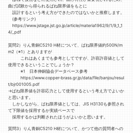
曲げ試験から得られるばね限界値をもとに
設計するという考え方ができたのではないかと推察します。
(参考リンク)
https://www.jstage.jst.go.jp/article/materia1962/9/1/9_1_1
4/_pdf
質問2）りん青銅C5210 H材について、ばね限界値約500N/m
m2（※1）とありますが
これはあくまでも参考としてですが、許容許容値として
使用できるということでしょうか？
※1 日本伸銅協会データベース参考
https://www.copper-brass.gr.jp/data/file/banjou/resul
t/bjr001005.pdf
→ばね限界値を許容応力として使用するという考え方でよいか
と思います。
しかしながら、ばね限界値としては、JIS H3130も参照され
て下限値を採用するか実績ベースで
採用するかは判断されたほうがよいかと思います。
質問3）りん青銅C5210 H材について、かつて他の質問者への