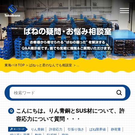
東海バネTOP
ばねっと君のなんでも相談室
こんにちは。りん青銅とSUS材につい
こんにちは。りん青銅とSUS材について、許
容応力について質問・・・
りん青銅
許容応力
引張り強さ
ばね限界値
静荷重