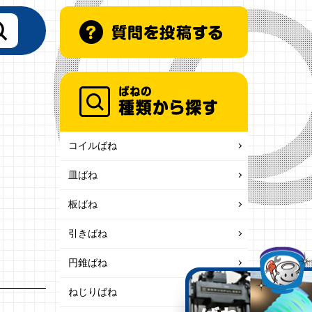
コイルばね
皿ばね
板ばね
引きばね
円錐ばね
ねじりばね