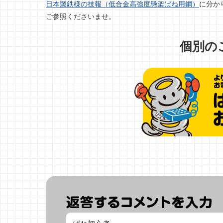
日本製鉄様の技報（低合金高強度懸架ばね用鋼）
に分か
ご参照くださいませ。
個別の