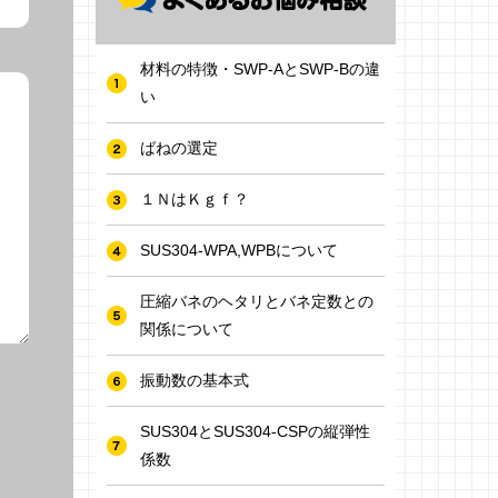
材料の特徴・SWP-AとSWP-Bの違
い
ばねの選定
１ＮはＫｇｆ？
SUS304-WPA,WPBについて
圧縮バネのヘタリとバネ定数との
関係について
振動数の基本式
SUS304とSUS304-CSPの縦弾性
係数