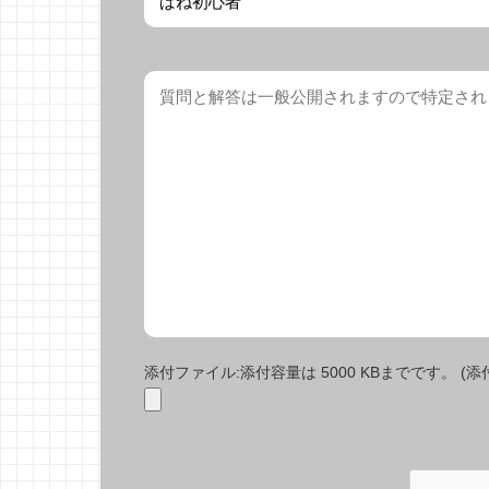
添付ファイル:添付容量は 5000 KBまでです。 (添付で