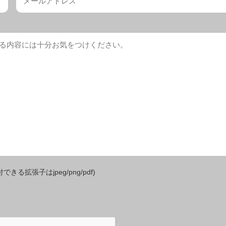
きる拡張子はjpeg/png/pdf)