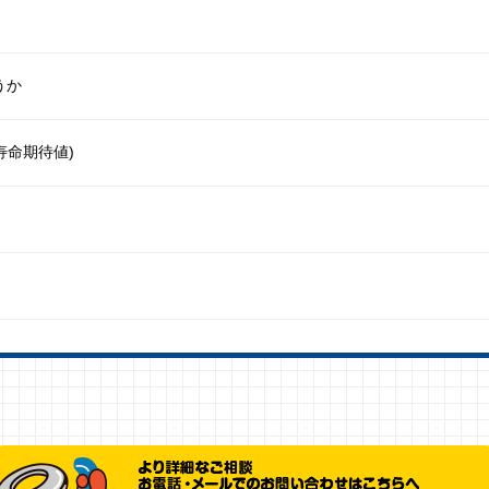
うか
寿命期待値)