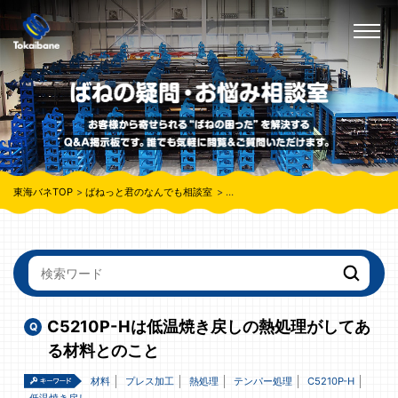
東海バネTOP
ばねっと君のなんでも相談室
C5210P-Hは低温焼き戻しの熱処理
C5210P-Hは低温焼き戻しの熱処理がしてあ
る材料とのこと
材料
プレス加工
熱処理
テンパー処理
C5210P-H