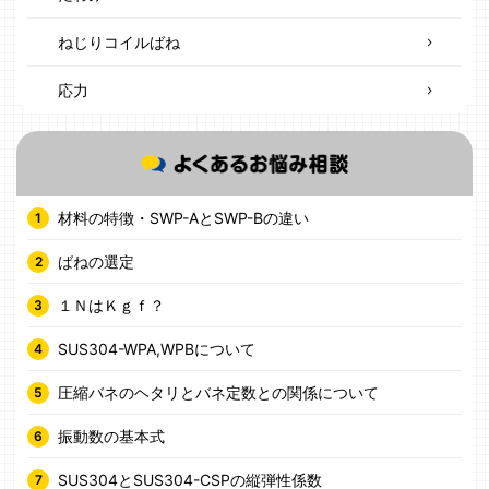
ねじりコイルばね
応力
材料の特徴・SWP-AとSWP-Bの違い
ばねの選定
１ＮはＫｇｆ？
SUS304-WPA,WPBについて
圧縮バネのヘタリとバネ定数との関係について
振動数の基本式
SUS304とSUS304-CSPの縦弾性係数