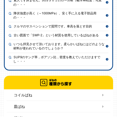
素人ですみません。SUS３０１のロール材（幅８㎜程度：写真
の・・・
降伏強度が高く（～1000MPa）、安く手に入る電子部品用
の・・・
クルマのサスペンションで質問です。車高を落とす目的
古い図面で「SWP-2」という材質を使用しているばねがある
いつも拝見させて頂いております。柔らかいばねにはどのような
材料が使われているのでしょうか？
SUP9のヤング率，ポアソン比，密度を教えていただけますで
し・・・
コイルばね
皿ばね