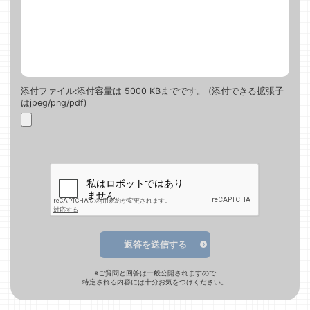
添付ファイル:添付容量は 5000 KBまでです。 (添付できる拡張子
はjpeg/png/pdf)
返答を送信する
※ご質問と回答は一般公開されますので
特定される内容には十分お気をつけください。