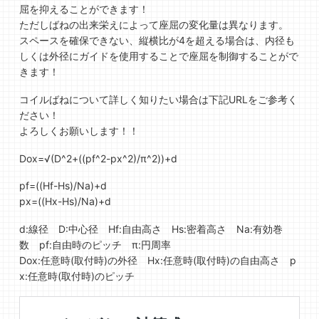
屈を抑えることができます！
ただしばねの出来栄えによって座屈の変化量は異なります。
スペースを確保できない、縦横比が4を超える場合は、内径も
しくは外径にガイドを使用することで座屈を制御することがで
きます！
コイルばねについて詳しく知りたい場合は下記URLをご参考く
ださい！
よろしくお願いします！！
Dox=√(D^2+((pf^2-px^2)/π^2))+d
pf=((Hf-Hs)/Na)+d
px=((Hx-Hs)/Na)+d
d:線径 D:中心径 Hf:自由高さ Hs:密着高さ Na:有効巻
数 pf:自由時のピッチ π:円周率
Dox:任意時(取付時)の外径 Hx:任意時(取付時)の自由高さ p
x:任意時(取付時)のピッチ