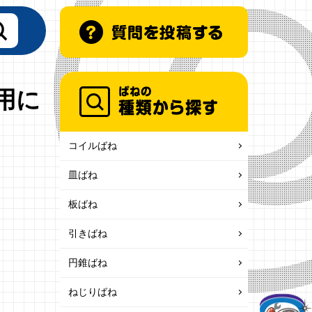
使用に
コイルばね
皿ばね
板ばね
引きばね
円錐ばね
ねじりばね