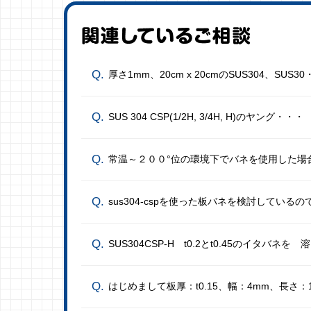
厚さ1mm、20cm x 20cmのSUS304、SUS3
SUS 304 CSP(1/2H, 3/4H, H)のヤング・・・
常温～２００°位の環境下でバネを使用した場
sus304-cspを使った板バネを検討している
SUS304CSP-H t0.2とt0.45のイタバネを
はじめまして板厚：t0.15、幅：4mm、長さ：