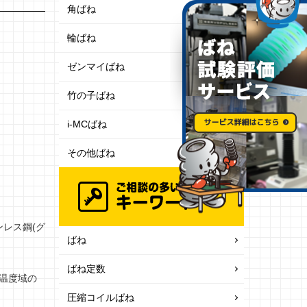
角ばね
輪ばね
ゼンマイばね
竹の子ばね
i-MCばね
その他ばね
ンレス鋼(グ
ばね
ばね定数
望温度域の
圧縮コイルばね