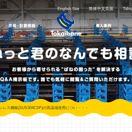
English Site
简体中文页面
Tiến
レス鋼板(SUS304CSP)の高温域使用につい・・・