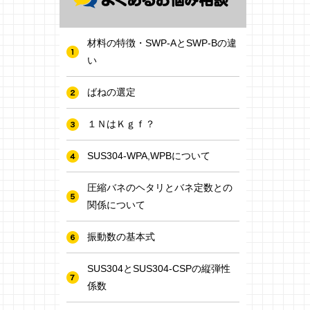
材料の特徴・SWP-AとSWP-Bの違
い
ばねの選定
１ＮはＫｇｆ？
SUS304-WPA,WPBについて
圧縮バネのヘタリとバネ定数との
関係について
振動数の基本式
SUS304とSUS304-CSPの縦弾性
係数