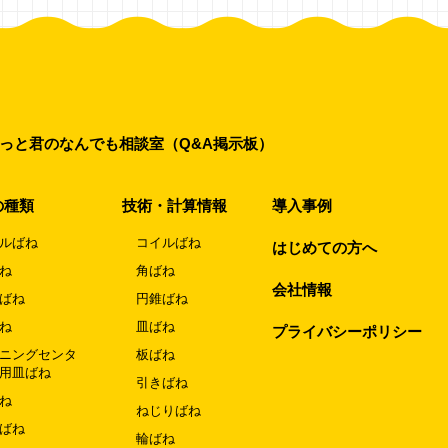
っと君のなんでも相談室（Q&A掲示板）
の種類
技術・計算情報
導入事例
ルばね
コイルばね
はじめての方へ
ね
角ばね
会社情報
ばね
円錐ばね
ね
皿ばね
プライバシーポリシー
ニングセンタ
板ばね
用皿ばね
引きばね
ね
ねじりばね
ばね
輪ばね