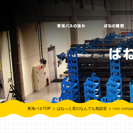
東海バネTOP
ばねっと君のなんでも相談室
i-mc c