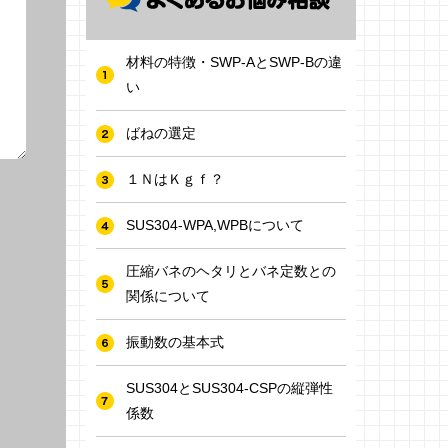
材料の特徴・SWP-AとSWP-Bの違
い
ばねの選定
１ＮはＫｇｆ？
SUS304-WPA,WPBについて
圧縮バネのヘタリとバネ定数との
関係について
振動数の基本式
SUS304とSUS304-CSPの縦弾性
係数