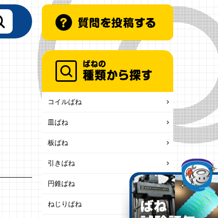
コイルばね
皿ばね
板ばね
引きばね
円錐ばね
ねじりばね