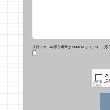
添付ファイル:添付容量は 5000 KBまでです。 (添付で