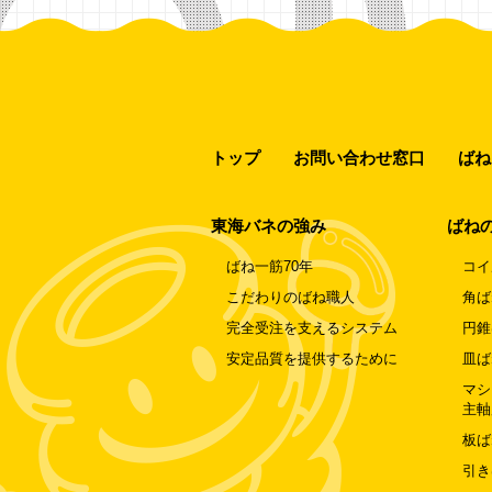
トップ
お問い合わせ窓口
ばね
東海バネの強み
ばね
ばね一筋70年
コイ
こだわりのばね職人
角ば
完全受注を支えるシステム
円錐
安定品質を提供するために
皿ば
マシ
主軸
板ば
引き