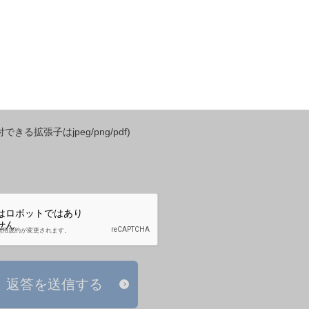
きる拡張子はjpeg/png/pdf)
返答を送信する