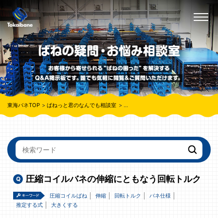
東海バネTOP
ばねっと君のなんでも相談室
圧縮コイルバネの伸縮にともなう回転
圧縮コイルバネの伸縮にともなう回転トルク
圧縮コイルばね
伸縮
回転トルク
バネ仕様
推定する式
大きくする