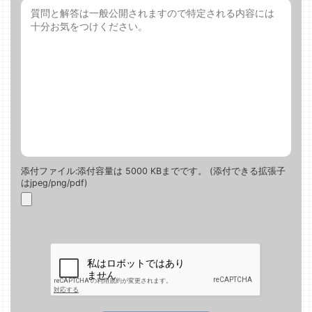
添付ファイル:添付容量は 5000 KBまでです。 (添付できる拡張子
はjpeg/png/pdf)