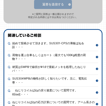
返答を送信する
※ご質問と回答は一般公開されますので
特定される内容には十分お気をつけください。
始めて投稿させて頂きます。SUS301-CPSの薄板ばねを
設・・・
荷物を運ぶ台車もしくはカート（最大でも100Kg程度の荷
物？・・・
材質はSWPBで線径がΦ1.6で亜鉛メッキを処理したねじり
バ・・・
SUS304WPBの物性が詳しく知りたいです。主に、電気伝
導・・・
ねじリコイルばねの戻り速度について質問です。
Θ[rad]・・・
ねじりコイルばねの応力計算についての質問です。アーム長さの