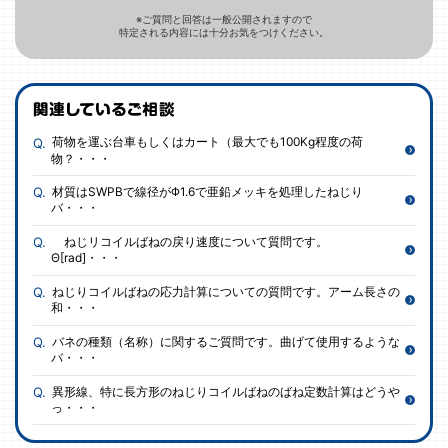
※ご質問と回答は一般公開されますので
特定される内容には十分お気をつけください。
荷物を運ぶ台車もしくはカート（最大でも100Kg程度の荷
物？・・・
材質はSWPBで線径がΦ1.6で亜鉛メッキを処理したねじり
バ・・・
ねじリコイルばねの戻り速度について質問です。
Θ[rad]・・・
ねじりコイルばねの応力計算についての質問です。アーム長さの
和・・・
バネの種類（名称）に関するご質問です。曲げて使用するような
バ・・・
異形線、特に長方形のねじりコイルばねのばね定数計算はどうや
っ・・・