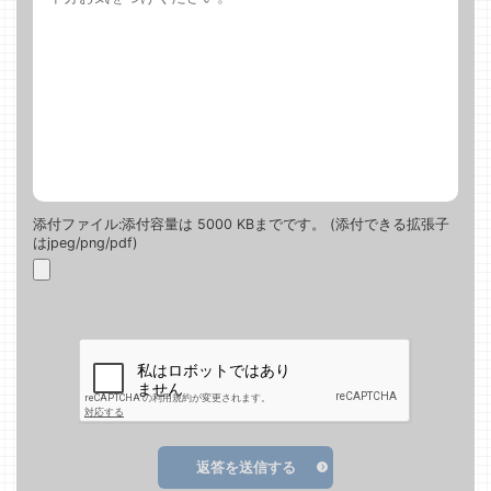
添付ファイル:添付容量は 5000 KBまでです。 (添付できる拡張子
はjpeg/png/pdf)
返答を送信する