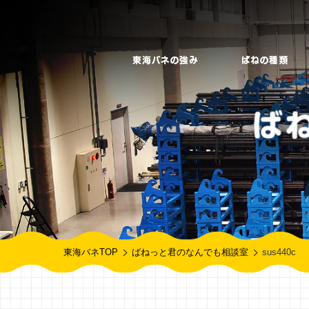
東海バネTOP
ばねっと君のなんでも相談室
sus440c