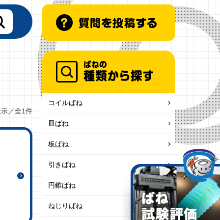
コイルばね
表示／全1件
皿ばね
板ばね
引きばね
円錐ばね
ねじりばね