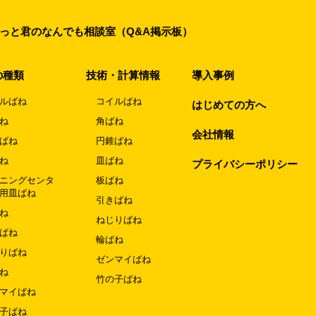
っと君のなんでも相談室（Q&A掲示板）
の種類
技術・計算情報
導入事例
ルばね
コイルばね
はじめての方へ
ね
角ばね
会社情報
ばね
円錐ばね
ね
皿ばね
プライバシーポリシー
ニングセンタ
板ばね
用皿ばね
引きばね
ね
ねじりばね
ばね
輪ばね
りばね
ゼンマイばね
ね
竹の子ばね
マイばね
子ばね