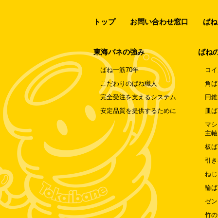
トップ
お問い合わせ窓口
ばね
東海バネの強み
ばね
ばね一筋70年
コイ
こだわりのばね職人
角ば
完全受注を支えるシステム
円錐
安定品質を提供するために
皿ば
マシ
主軸
板ば
引き
ねじ
輪ば
ゼン
竹の