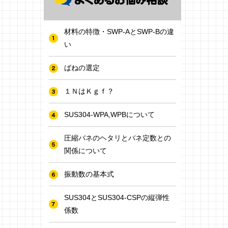
材料の特徴・SWP-AとSWP-Bの違
い
ばねの選定
１ＮはＫｇｆ？
SUS304-WPA,WPBについて
圧縮バネのヘタリとバネ定数との
関係について
振動数の基本式
SUS304とSUS304-CSPの縦弾性
係数