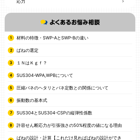
応力
材料の特徴・SWP-AとSWP-Bの違い
ばねの選定
１ＮはＫｇｆ？
SUS304-WPA,WPBについて
圧縮バネのヘタリとバネ定数との関係について
振動数の基本式
SUS304とSUS304-CSPの縦弾性係数
許容せん断応力が引張強さの50%程度の値になる理由
ばねの設計・計算【これだけ見ればばねの設計ができ