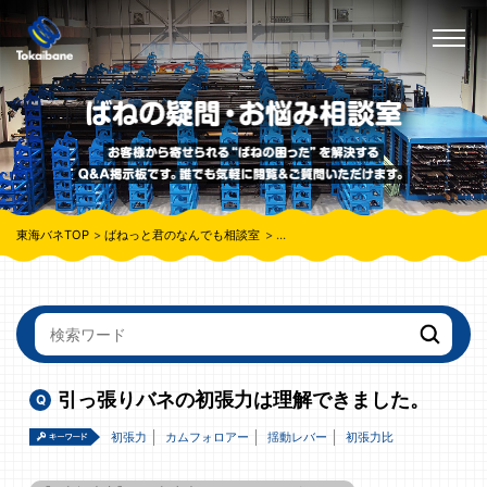
東海バネTOP
ばねっと君のなんでも相談室
引っ張りバネの初張力は理解できまし
引っ張りバネの初張力は理解できました。
初張力
カムフォロアー
揺動レバー
初張力比