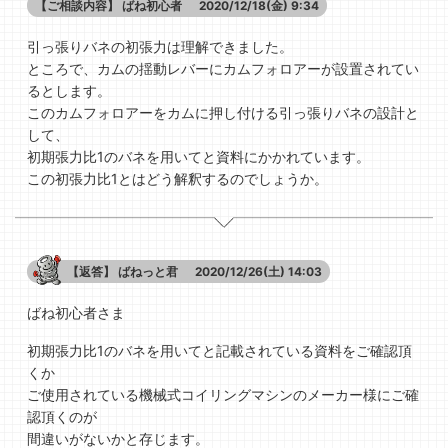
【ご相談内容】
ばね初心者
2020/12/18(金) 9:34
引っ張りバネの初張力は理解できました。
ところで、カムの揺動レバーにカムフォロアーが設置されてい
るとします。
このカムフォロアーをカムに押し付ける引っ張りバネの設計と
して、
初期張力比1のバネを用いてと資料にかかれています。
この初張力比1とはどう解釈するのでしょうか。
【返答】
ばねっと君
2020/12/26(土) 14:03
ばね初心者さま
初期張力比1のバネを用いてと記載されている資料をご確認頂
くか
ご使用されている機械式コイリングマシンのメーカー様にご確
認頂くのが
間違いがないかと存じます。