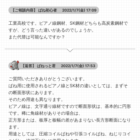
【ご相談内容】
ばね初心者
2022/1/7(金) 17:09
工業高校です。ピアノ線鋼材、SK鋼材どちらも高炭素鋼材で
すが、どう言った違いがあるのでしょうか。
また代替は可能なんですか？
【返答】
ばねっと君
2022/1/7(金) 17:53
ご質問いただきありがとうございます。
ばね用に使用されるピアノ線とSK材の違いとしては、まずそ
の断面形状にあります。
そのため用途も異なります。
ピアノ線は、文字通り線材ですので断面形状は、基本的に円形
です。稀に角線材がありその場合は、
正方形または、板厚と板幅の差があまりない長方形断面になり
ます。
用途としては、圧縮コイルばねや引張コイルばね、ねじりコイ