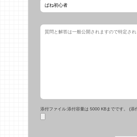
添付ファイル:添付容量は 5000 KBまでです。 (添付で