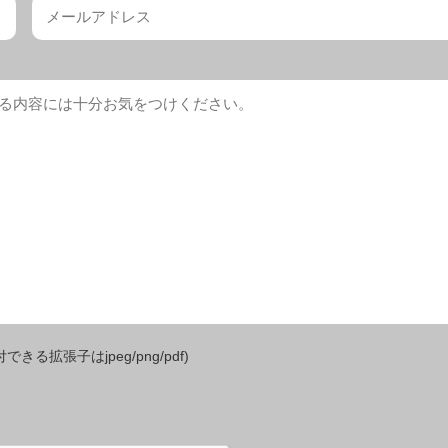
きる拡張子はjpeg/png/pdf)