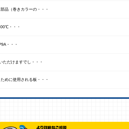
工部品（巻きカラーの・・・
200℃・・・
P9A・・・
ていただけますでし・・・
るために使用される板・・・