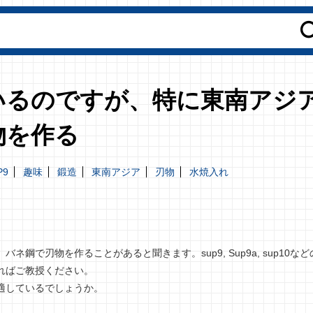
いるのですが、特に東南アジ
物を作る
P9
趣味
鍛造
東南アジア
刃物
水焼入れ
で刃物を作ることがあると聞きます。sup9, Sup9a, sup10な
ればご教授ください。
適しているでしょうか。