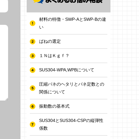
材料の特徴・SWP-AとSWP-Bの違
い
ばねの選定
１ＮはＫｇｆ？
SUS304-WPA,WPBについて
圧縮バネのヘタリとバネ定数との
関係について
振動数の基本式
SUS304とSUS304-CSPの縦弾性
係数