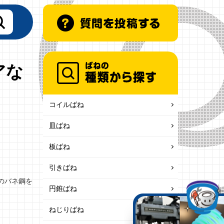
アな
コイルばね
皿ばね
板ばね
引きばね
どのバネ鋼を
円錐ばね
ねじりばね