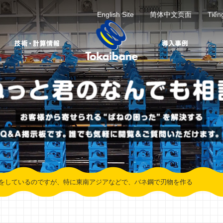
English Site
简体中文页面
Tiến
をしているのですが、特に東南アジアなどで、バネ鋼で刃物を作る