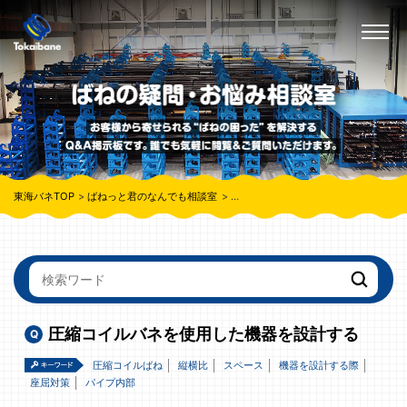
東海バネTOP
ばねっと君のなんでも相談室
圧縮コイルバネを使用した機器を設計
圧縮コイルバネを使用した機器を設計する
圧縮コイルばね
縦横比
スペース
機器を設計する際
座屈対策
パイプ内部