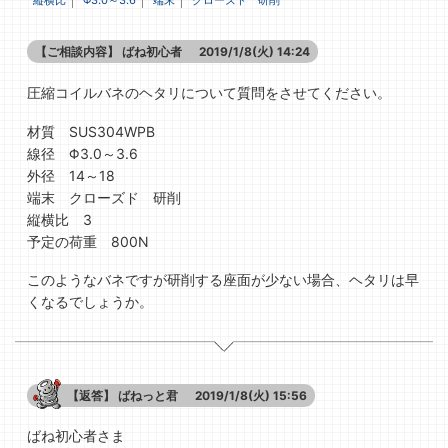
縦横比
Φ3.0～3.6
端末
クローズド 研削
【ご相談内容】
ばね初心者
2019/1/8(火) 14:24
圧縮コイルバネのヘタリについて質問をさせてください。
材質 SUS304WPB
線径 Φ3.0～3.6
外径 14～18
端末 クローズド 研削
縦横比 3
予定の荷重 800N
このようなバネですが研削する座面が少ない場合、ヘタリは早
くなるでしょうか。
【返答】
ばねっと君
2019/1/8(火) 15:56
ばね初心者さま