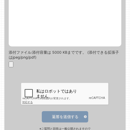
添付ファイル:添付容量は 5000 KBまでです。 (添付できる拡張子
はjpeg/png/pdf)
返答を送信する
※ご質問と回答は一般公開されますので