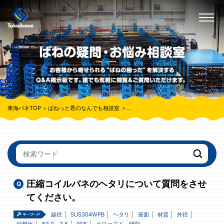
東海バネTOP
ばねっと君のなんでも相談室
圧縮コイルバネのヘタリについて質問
圧縮コイルバネのヘタリについて質問をさせ
てください。
線径
SUS304WPB
ヘタリ
座面
材質
外径