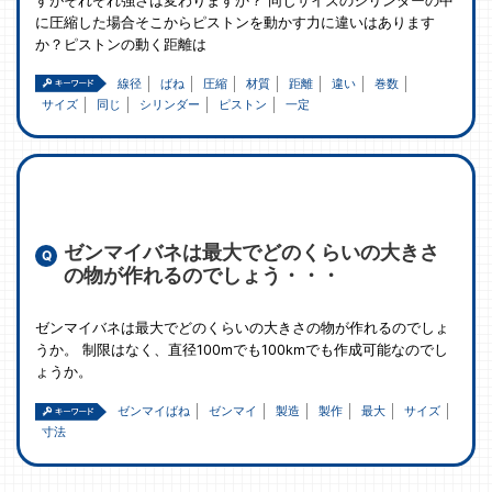
すがそれぞれ強さは変わりますか？ 同じサイズのシリンダーの中
に圧縮した場合そこからピストンを動かす力に違いはあります
か？ピストンの動く距離は
線径
ばね
圧縮
材質
距離
違い
巻数
サイズ
同じ
シリンダー
ピストン
一定
ゼンマイバネは最大でどのくらいの大きさ
の物が作れるのでしょう・・・
ゼンマイバネは最大でどのくらいの大きさの物が作れるのでしょ
うか。 制限はなく、直径100mでも100kmでも作成可能なのでし
ょうか。
ゼンマイばね
ゼンマイ
製造
製作
最大
サイズ
寸法