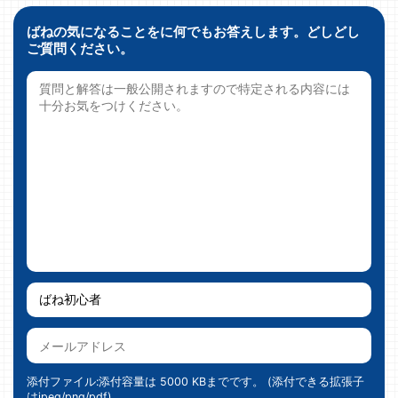
ばねの気になることをに何でもお答えします。どしどし
ご質問ください。
添付ファイル:添付容量は 5000 KBまでです。 (添付できる拡張子
はjpeg/png/pdf)