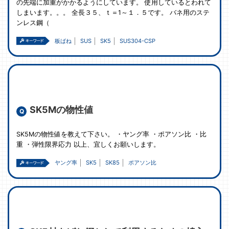
の先端に加重がかかるようにしています。 使用しているとわれて
しまいます。。。 全長３５、ｔ＝1～１．５です。 バネ用のステ
ンレス鋼（
板ばね
SUS
SK5
SUS304-CSP
SK5Mの物性値
SK5Mの物性値を教えて下さい。 ・ヤング率 ・ポアソン比 ・比
重 ・弾性限界応力 以上、宜しくお願いします。
ヤング率
SK5
SK85
ポアソン比