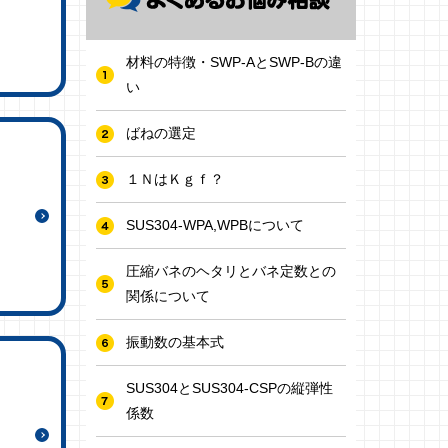
材料の特徴・SWP-AとSWP-Bの違
い
ばねの選定
１ＮはＫｇｆ？
SUS304-WPA,WPBについて
圧縮バネのヘタリとバネ定数との
関係について
振動数の基本式
SUS304とSUS304-CSPの縦弾性
係数