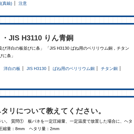
(真鍮)
注意
IS H3110 りん青銅
銅及び洋白の板並びに条」 「JIS H3130 ばね用のベリリウム銅，チタン
びに条」
洋白の板
JIS H3130
ばね用のベリリウム銅
チタン銅
ヘタリについて教えてください。
さい。 質問① 板バネを一定圧縮量、一定温度で放置した場合に、ヘタ
量：8mm ヘタリ量：2mm