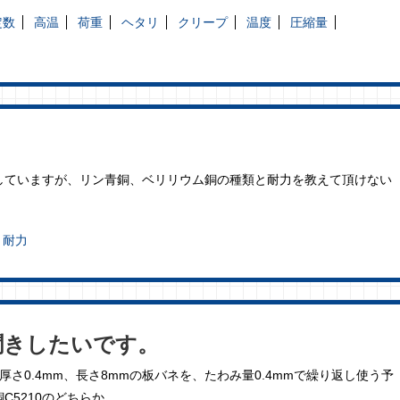
定数
高温
荷重
ヘタリ
クリープ
温度
圧縮量
していますが、リン青銅、ベリリウム銅の種類と耐力を教えて頂けない
耐力
聞きしたいです。
さ0.4mm、長さ8mmの板バネを、たわみ量0.4mmで繰り返し使う予
C5210のどちらか