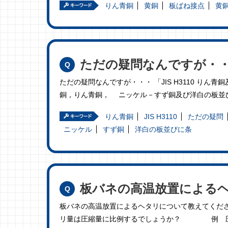
りん青銅
黄銅
板ばね接点
黄銅
ただの疑問なんですが・・・J
ただの疑問なんですが・・・ 「JIS H3110 りん青
銅，りん青銅， ニッケル－すず銅及び洋白の板並
りん青銅
JIS H3110
ただの疑問
ニッケル
すず銅
洋白の板並びに条
板バネの高温放置による
板バネの高温放置によるヘタリについて教えてくだ
リ量は圧縮量に比例するでしょうか？ 例 圧縮