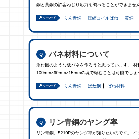
銅と黄銅の許容ねじり応力を調べることができません
りん青銅
圧縮コイルばね
黄銅
バネ材料について
添付図のような板バネを作ろうと思っています。 
100mm×60mm×15mmの塊で頼むことは可能で
りん青銅
ばね鋼
ばね材料
リン青銅のヤング率
リン青銅、5210Pのヤング率が知りたいのです。 