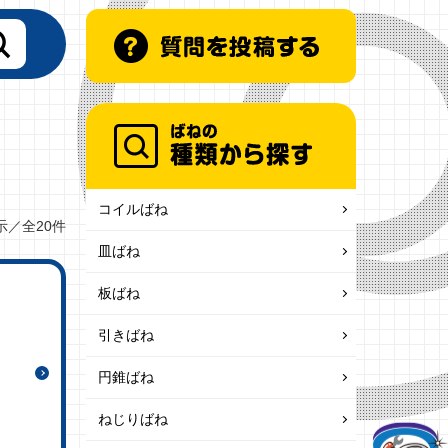
コイルばね
示／全20件
皿ばね
板ばね
引きばね
円錐ばね
ねじりばね