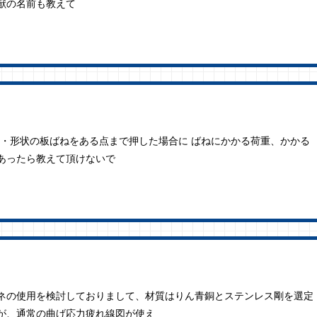
献の名前も教えて
質・形状の板ばねをある点まで押した場合に ばねにかかる荷重、かかる
あったら教えて頂けないで
バネの使用を検討しておりまして、材質はりん青銅とステンレス剛を選定
が、通常の曲げ応力疲れ線図が使え