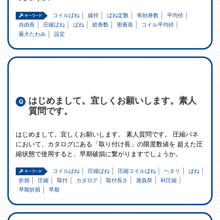
コイルばね
線径
ばね定数
有効巻数
平均径
自由長
圧縮ばね
ばね
総巻数
密着長
コイル平均径
最大たわみ
設定
はじめまして。宜しくお願いします。素人
質問です。
はじめまして。宜しくお願いします。 素人質問です。 圧縮バネ
において、カタログにある「取り付け長」の限度数値を 超えた圧
縮状態で使用すると、早期破損に繋がりますでしょうか。
コイルばね
圧縮ばね
圧縮コイルばね
ヘタリ
ばね
折損
圧縮
取付
カタログ
取付長さ
過負荷
科圧縮
早期折損
早期