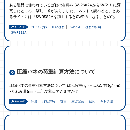
ある製品に使われているばねの材料を SWRS82AからSWP-A に変
更したところ、挙動に差がありました。 ネットで調べると、とあ
るサイトには「SWRS82Aを加工するとSWP-Aになる」との記
コイルばね
圧縮ばね
SWP-A
ばねの材料
SWRS82A
圧縮バネの荷重計算方法について
圧縮バネの荷重計算方法について ばね荷重(ｇ)＝ばね定数(g/mm)
×たわみ量(mm) 上記で算出できますか？
計算
ばね定数
荷重
圧縮ばね
ばね
たわみ量