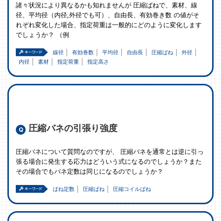
諸々状況により異なるかも知れませんが 圧縮ばねで、素材、線
径、平均径（内径,外径でも可）、自由長、有効巻き数 の値がそ
れぞれ変化した場合、指定荷重は一般的にどのように変化します
でしょうか？ （例
線径
有効巻数
平均径
自由長
圧縮ばね
外径
内径
素材
指定荷重
指定高さ
圧縮バネの引張り強度
圧縮バネについて質問なのですが、 圧縮バネを通常とは逆に引っ
張る場合に発生する応力はどういう式になるのでしょうか？また
その場合でもバネ定数は同じになるのでしょうか？
ばね定数
圧縮ばね
圧縮コイルばね