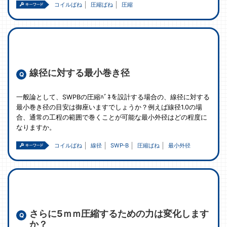
コイルばね
圧縮ばね
圧縮
線径に対する最小巻き径
一般論として、SWPBの圧縮ﾊﾞﾈを設計する場合の、線径に対する
最小巻き径の目安は御座いますでしょうか？例えば線径1.0の場
合、通常の工程の範囲で巻くことが可能な最小外径はどの程度に
なりますか。
コイルばね
線径
SWP-B
圧縮ばね
最小外径
さらに5ｍｍ圧縮するための力は変化します
か？