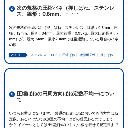
次の規格の圧縮バネ（押しばね、ステンレ
ス、線形：0.8mm、・・・
次の規格の圧縮バネ（押しばね、ステンレス、線形：0.8mm、外
径：12mm、長さ：34mm、最大荷重：0.95kg、最大圧縮長さ：7
mm）が、最大15mm 最小20mmで往復運動している場合のバネ
の疲
ステンレス
SUS
圧縮ばね
疲労耐久性
押しばね
圧縮ばねの円周方向ばね定数不均一につい
て
いつもお世話になります。 普通の圧縮ばねにおいて円周方向ばね
定数、あるいはたわみ加重の不均一はどの程度あるのでしょう
か？ イメージとしては圧縮ばねの上に丸い板を載せて規定長まで