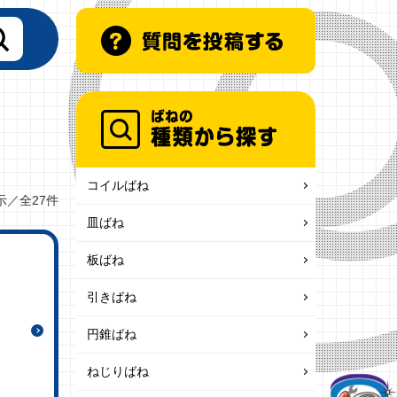
コイルばね
示／全27件
皿ばね
板ばね
引きばね
円錐ばね
ねじりばね