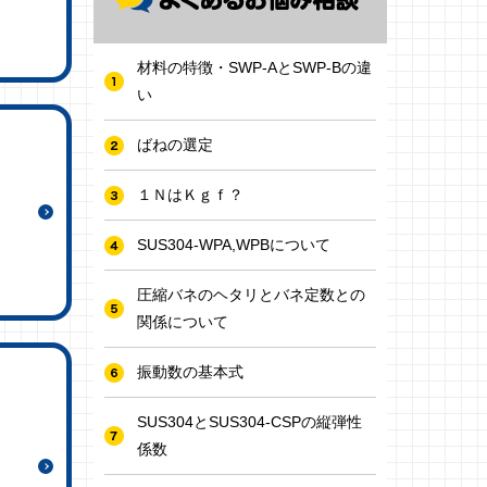
材料の特徴・SWP-AとSWP-Bの違
い
ばねの選定
１ＮはＫｇｆ？
SUS304-WPA,WPBについて
圧縮バネのヘタリとバネ定数との
関係について
振動数の基本式
SUS304とSUS304-CSPの縦弾性
係数