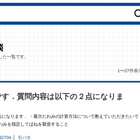
した一覧です。
1〜27件表
です．質問内容は以下の２点になりま
点になります． ・最大たわみの計算方法について教えていただきたいで
わみを指定してばねを製造すること
B2704
引バネ