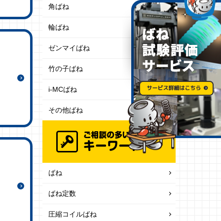
角ばね
輪ばね
ゼンマイばね
竹の子ばね
i-MCばね
その他ばね
ばね
ばね定数
圧縮コイルばね