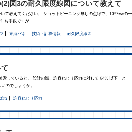
(2)図3の耐久限度線図について教えて
ついて教えてください。 ショットピーニング無しの点線で、10^7=∞の一
か？ お手数ですが
ジ
東海バネ
技術・計算情報
耐久限度線図
いて
検索していると、 設計の際、許容ねじり応力に対して 64% 以下 と
しいのでしょうか。
ばね
許容ねじり応力