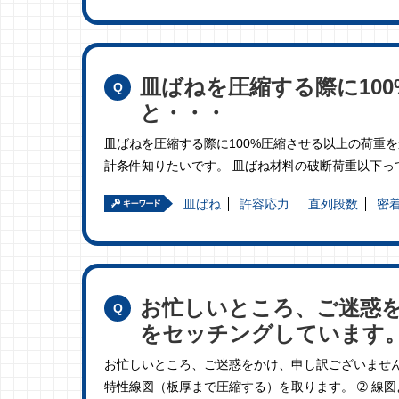
皿ばねを圧縮する際に10
と・・・
皿ばねを圧縮する際に100%圧縮させる以上の荷重
計条件知りたいです。 皿ばね材料の破断荷重以下っ
皿ばね
許容応力
直列段数
密
お忙しいところ、ご迷惑
をセッチングしています
お忙しいところ、ご迷惑をかけ、申し訳ございません
特性線図（板厚まで圧縮する）を取ります。 ➁ 線