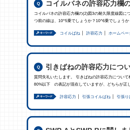
コイルバネの許容応力欄の
コイルバネの許容応力欄の(2)図3の耐久限度線図に
つ前の線は、10^5乗でしょうか？10^6乗でしょう
コイルばね
許容応力
ホームペー
引きばねの許容応力につ
質問失礼いたします。 引きばねの許容応力について
80%以下 の表記が混在していますが、どちらが正
許容応力
引張コイルばね
引張り