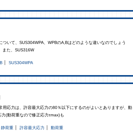
ついて、SUS304WPA、WPBのA,Bはどのような違いなのでしょう
また、SUS316W
B
SUS304WPA
力
常用応力は、許容最大応力の80％以下にするのがよいとありますが、動
(動荷重なので修正応力τmax)も
静荷重
許容最大応力
動荷重